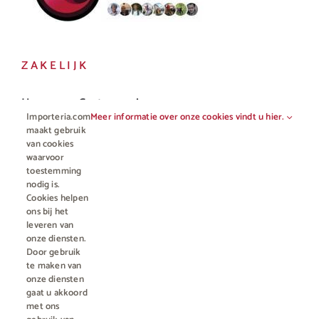
ZAKELIJK
Horeca en Gastronomie
Importeria.com
Meer informatie over onze cookies vindt u hier.
Vakhandel
maakt gebruik
van cookies
waarvoor
toestemming
nodig is.
Cookies helpen
ons bij het
leveren van
onze diensten.
Door gebruik
te maken van
onze diensten
gaat u akkoord
© Copyright 2012 - 2023 • All rights reserved |
Importeria B.V.
met ons
Kamer van Koophandel nummer 76959066
| * Alle prijzen zijn incl.