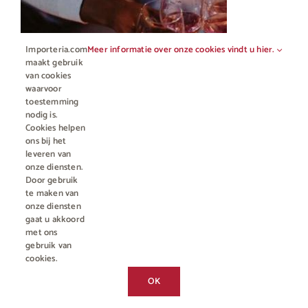
Importeria.com
Meer informatie over onze cookies vindt u hier.
maakt gebruik
van cookies
waarvoor
toestemming
nodig is.
Cookies helpen
ons bij het
leveren van
onze diensten.
Door gebruik
te maken van
onze diensten
ZAKELIJK
gaat u akkoord
met ons
gebruik van
Horeca en Gastronomie
cookies.
Chat met ons
Vakhandel
OK