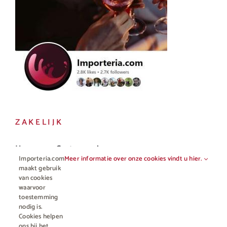
ZAKELIJK
Horeca en Gastronomie
Importeria.com
Meer informatie over onze cookies vindt u hier.
Vakhandel
maakt gebruik
van cookies
waarvoor
toestemming
nodig is.
Cookies helpen
ons bij het