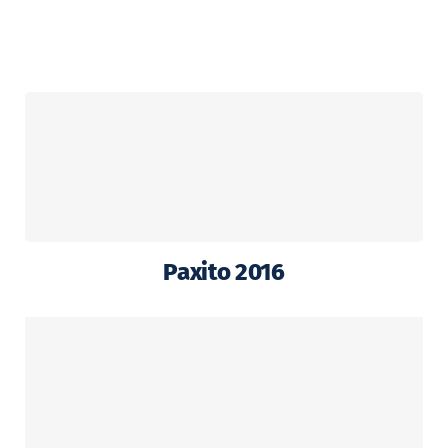
Ga
naar
inhoud
Paxito 2016