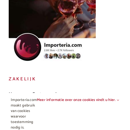
ZAKELIJK
Horeca en Gastronomie
Importeria.com
Meer informatie over onze cookies vindt u hier.
Vakhandel
maakt gebruik
van cookies
waarvoor
toestemming
nodig is.