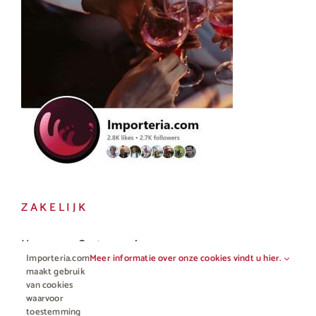
ZAKELIJK
Horeca en Gastronomie
Importeria.com
Meer informatie over onze cookies vindt u hier.
Vakhandel
maakt gebruik
van cookies
waarvoor
toestemming