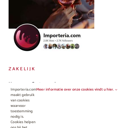
ZAKELIJK
Horeca en Gastronomie
Importeria.com
Meer informatie over onze cookies vindt u hier.
Vakhandel
maakt gebruik
van cookies
waarvoor
toestemming
nodig is.
Cookies helpen
ons bij het