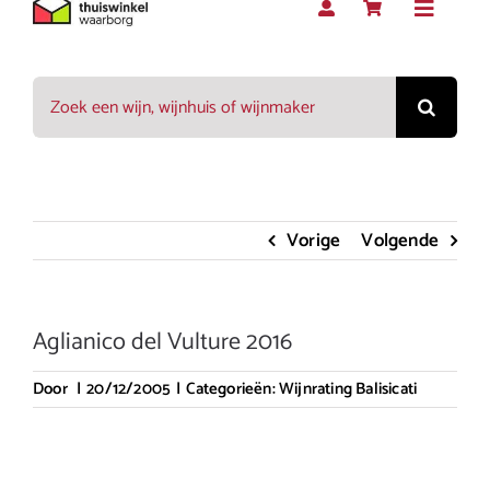
Toggle
Navigat
Zoeken
Rood
naar:
Wit
Vorige
Volgende
Rosé
Aglianico del Vulture 2016
Mousserend
Door
|
20/12/2005
|
Categorieën:
Wijnrating Balisicati
Dessert