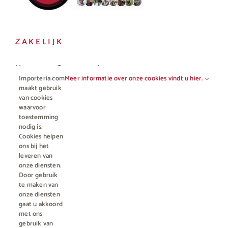
ZAKELIJK
Horeca en Gastronomie
Importeria.com
Meer informatie over onze cookies vindt u hier.
Vakhandel
maakt gebruik
van cookies
waarvoor
toestemming
nodig is.
Cookies helpen
ons bij het
leveren van
onze diensten.
Door gebruik
te maken van
onze diensten
gaat u akkoord
© Copyright 2012 - 2023 • All rights reserved |
Importeria B.V.
met ons
Kamer van Koophandel nummer 76959066
| * Alle prijzen zijn incl.
gebruik van
BTW en excl. €4,95 verzendkosten voor orders minder dan €50