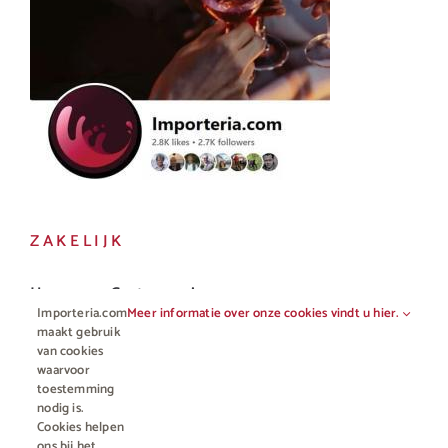
ZAKELIJK
Horeca en Gastronomie
Importeria.com
Meer informatie over onze cookies vindt u hier.
Vakhandel
maakt gebruik
van cookies
waarvoor
toestemming
nodig is.
Cookies helpen
ons bij het