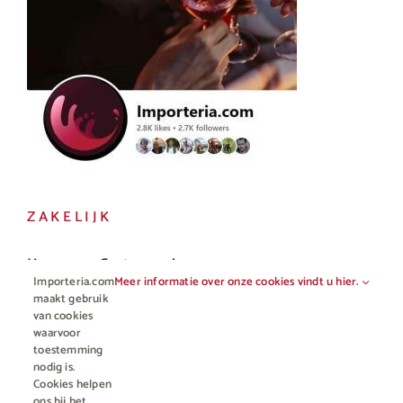
ZAKELIJK
Horeca en Gastronomie
Importeria.com
Meer informatie over onze cookies vindt u hier.
Vakhandel
maakt gebruik
van cookies
waarvoor
toestemming
nodig is.
Cookies helpen
ons bij het