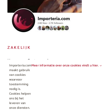
ZAKELIJK
Horeca en Gastronomie
Importeria.com
Meer informatie over onze cookies vindt u hier.
Vakhandel
maakt gebruik
van cookies
waarvoor
toestemming
nodig is.
Cookies helpen
ons bij het
leveren van
onze diensten.