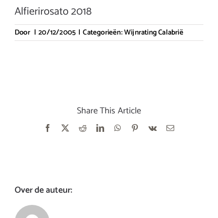
Alfierirosato 2018
Door
|
20/12/2005
|
Categorieën:
Wijnrating Calabrië
Share This Article
Facebook
X
Reddit
LinkedIn
WhatsApp
Pinterest
Vk
E-
mail
Over de auteur: