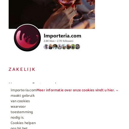
ZAKELIJK
Horeca en Gastronomie
Importeria.com
Meer informatie over onze cookies vindt u hier.
Vakhandel
maakt gebruik
van cookies
waarvoor
toestemming
nodig is.
Cookies helpen
ons bij het