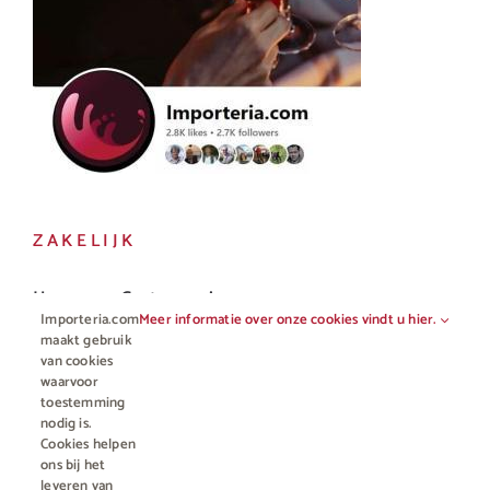
ZAKELIJK
Horeca en Gastronomie
Importeria.com
Meer informatie over onze cookies vindt u hier.
Vakhandel
maakt gebruik
van cookies
waarvoor
toestemming
nodig is.
Cookies helpen
ons bij het
leveren van