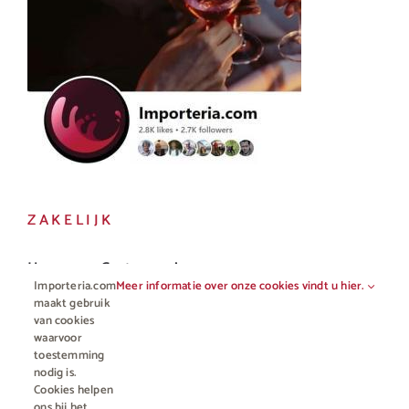
ZAKELIJK
Horeca en Gastronomie
Importeria.com
Meer informatie over onze cookies vindt u hier.
Vakhandel
maakt gebruik
van cookies
waarvoor
toestemming
nodig is.
Cookies helpen
ons bij het