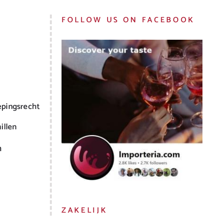
FOLLOW US ON FACEBOOK
epingsrecht
illen
m
ZAKELIJK