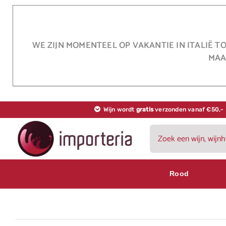
Ga
naar
inhoud
WE ZIJN MOMENTEEL OP VAKANTIE IN ITALIË T
MAA
Wijn wordt
gratis
verzonden vanaf €50,-
Zoeken
naar:
Rood