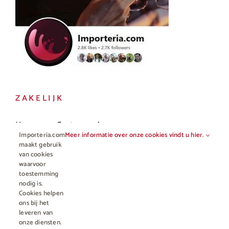
ZAKELIJK
Horeca en Gastronomie
Importeria.com
Meer informatie over onze cookies vindt u hier.
Vakhandel
maakt gebruik
van cookies
waarvoor
toestemming
nodig is.
Cookies helpen
ons bij het
leveren van
onze diensten.