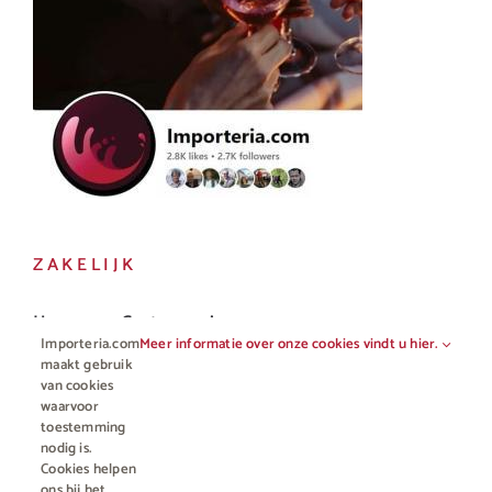
ZAKELIJK
Horeca en Gastronomie
Importeria.com
Meer informatie over onze cookies vindt u hier.
Vakhandel
maakt gebruik
van cookies
waarvoor
toestemming
nodig is.
Cookies helpen
ons bij het