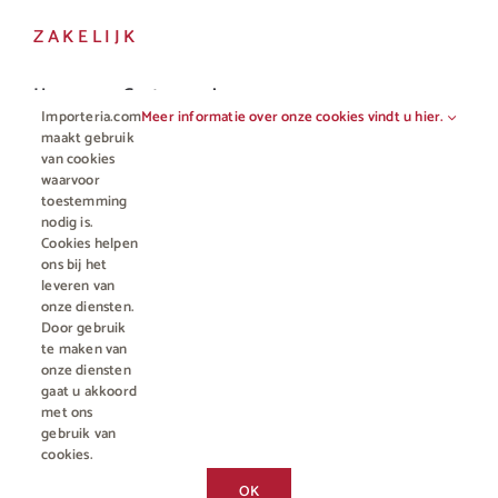
ZAKELIJK
Horeca en Gastronomie
Importeria.com
Meer informatie over onze cookies vindt u hier.
Vakhandel
maakt gebruik
van cookies
waarvoor
toestemming
nodig is.
Cookies helpen
ons bij het
leveren van
onze diensten.
Door gebruik
te maken van
onze diensten
gaat u akkoord
© Copyright 2012 - 2023 • All rights reserved |
Importeria B.V.
met ons
Kamer van Koophandel nummer 76959066
| * Alle prijzen zijn incl.
gebruik van
BTW en excl. €4,95 verzendkosten voor orders minder dan €50
cookies.
Geniet, maar drink met mate, geen 18? Geen alcohol.
Chat met ons
OK