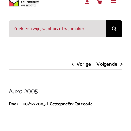
Toggle
Navigat
Zoeken
Rood
naar:
Wit
Vorige
Volgende
Rosé
Auxo 2005
Mousserend
Door
|
20/12/2005
|
Categorieën:
Categorie
Dessert