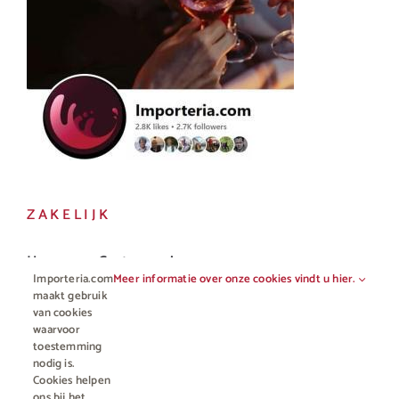
ZAKELIJK
Horeca en Gastronomie
Importeria.com
Meer informatie over onze cookies vindt u hier.
Vakhandel
maakt gebruik
van cookies
waarvoor
toestemming
nodig is.
Cookies helpen
ons bij het