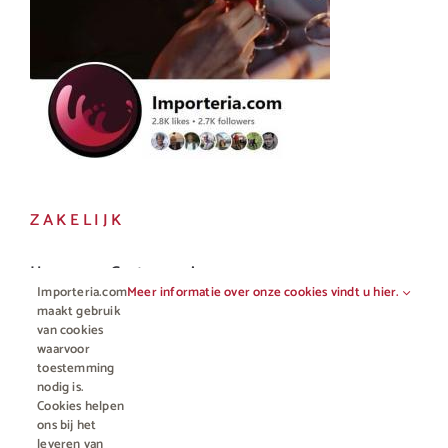
ZAKELIJK
Horeca en Gastronomie
Importeria.com
Meer informatie over onze cookies vindt u hier.
Vakhandel
maakt gebruik
van cookies
waarvoor
toestemming
nodig is.
Cookies helpen
ons bij het
leveren van