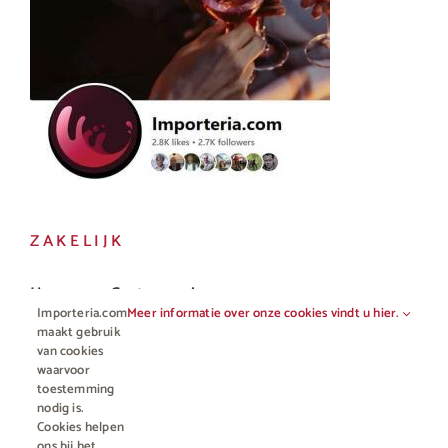
ZAKELIJK
Horeca en Gastronomie
Importeria.com
Meer informatie over onze cookies vindt u hier.
Vakhandel
maakt gebruik
van cookies
waarvoor
toestemming
nodig is.
Cookies helpen
ons bij het