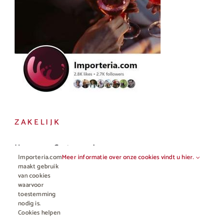
ZAKELIJK
Horeca en Gastronomie
Importeria.com
Meer informatie over onze cookies vindt u hier.
Vakhandel
maakt gebruik
van cookies
waarvoor
toestemming
nodig is.
Cookies helpen