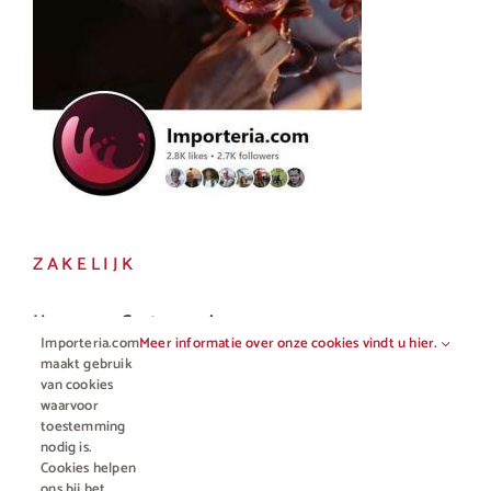
ZAKELIJK
Horeca en Gastronomie
Importeria.com
Meer informatie over onze cookies vindt u hier.
Vakhandel
maakt gebruik
van cookies
waarvoor
toestemming
nodig is.
Cookies helpen
ons bij het