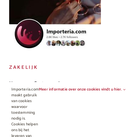
ZAKELIJK
Horeca en Gastronomie
Importeria.com
Meer informatie over onze cookies vindt u hier.
Vakhandel
maakt gebruik
van cookies
waarvoor
toestemming
nodig is.
Cookies helpen
ons bij het
leveren van