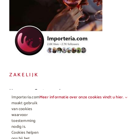
ZAKELIJK
Horeca en Gastronomie
Importeria.com
Meer informatie over onze cookies vindt u hier.
Vakhandel
maakt gebruik
van cookies
waarvoor
toestemming
nodig is.
Cookies helpen
ons bij het