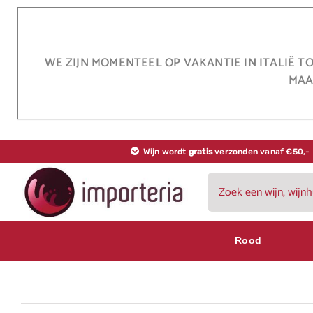
Ga
naar
inhoud
WE ZIJN MOMENTEEL OP VAKANTIE IN ITALIË T
MAA
Wijn wordt
gratis
verzonden vanaf €50,-
Zoeken
naar:
Rood