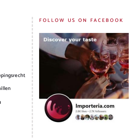
FOLLOW US ON FACEBOOK
epingsrecht
illen
m