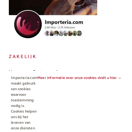
ZAKELIJK
Horeca en Gastronomie
Importeria.com
Meer informatie over onze cookies vindt u hier.
Vakhandel
maakt gebruik
van cookies
waarvoor
toestemming
nodig is.
Cookies helpen
ons bij het
leveren van
onze diensten.