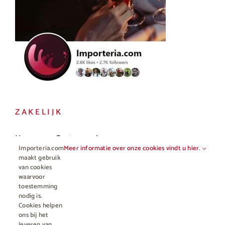
ZAKELIJK
Horeca en Gastronomie
Importeria.com
Meer informatie over onze cookies vindt u hier.
Vakhandel
maakt gebruik
van cookies
waarvoor
toestemming
nodig is.
Cookies helpen
ons bij het
leveren van