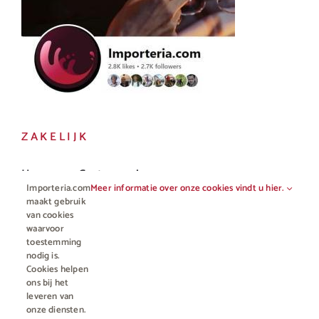
ZAKELIJK
Horeca en Gastronomie
Importeria.com
Meer informatie over onze cookies vindt u hier.
Vakhandel
maakt gebruik
van cookies
waarvoor
toestemming
nodig is.
Cookies helpen
ons bij het
leveren van
onze diensten.