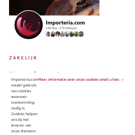
ZAKELIJK
Horeca en Gastronomie
Importeria.com
Meer informatie over onze cookies vindt u hier.
Vakhandel
maakt gebruik
van cookies
waarvoor
toestemming
nodig is.
Cookies helpen
ons bij het
leveren van
onze diensten.