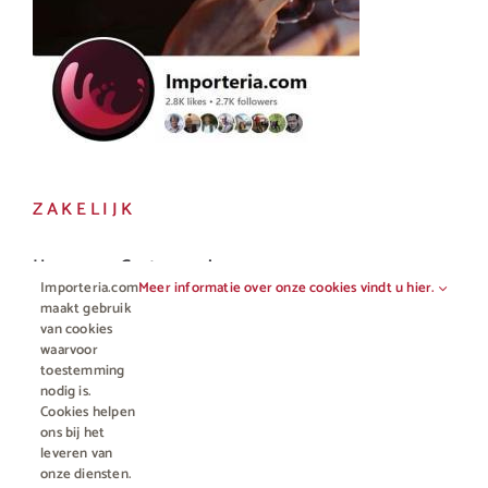
ZAKELIJK
Horeca en Gastronomie
Importeria.com
Meer informatie over onze cookies vindt u hier.
Vakhandel
maakt gebruik
van cookies
waarvoor
toestemming
nodig is.
Cookies helpen
ons bij het
leveren van
onze diensten.