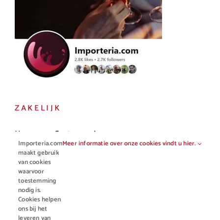
ZAKELIJK
Horeca en Gastronomie
Importeria.com
Meer informatie over onze cookies vindt u hier.
Vakhandel
maakt gebruik
van cookies
waarvoor
toestemming
nodig is.
Cookies helpen
ons bij het
leveren van