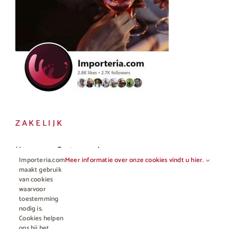
ZAKELIJK
Horeca en Gastronomie
Importeria.com
Meer informatie over onze cookies vindt u hier.
Vakhandel
maakt gebruik
van cookies
waarvoor
toestemming
nodig is.
Cookies helpen
ons bij het