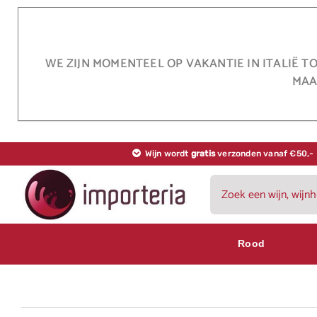
Ga
naar
inhoud
WE ZIJN MOMENTEEL OP VAKANTIE IN ITALIË T
MAA
Wijn wordt
gratis
verzonden vanaf €50,-
Zoeken
naar:
Rood