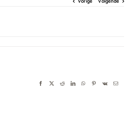
Vorige
Volgende
Facebook
X
Reddit
LinkedIn
WhatsApp
Pinterest
Vk
E-
mail