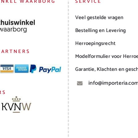
INKEL WAARBORG
SERVICE
Veel gestelde vragen
Bestelling en Levering
Herroepingsrecht
PARTNERS
Modelformulier voor Herro
Garantie, Klachten en gesch
info@importeria.co
RS