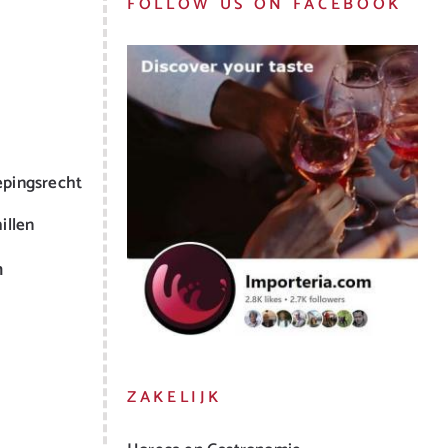
FOLLOW US ON FACEBOOK
epingsrecht
illen
m
ZAKELIJK