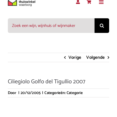
Toggle
Navigat
Zoeken
Rood
naar:
Wit
Vorige
Volgende
Rosé
Ciliegiolo Golfo del Tigullio 2007
Mousserend
Door
|
20/12/2005
|
Categorieën:
Categorie
Dessert