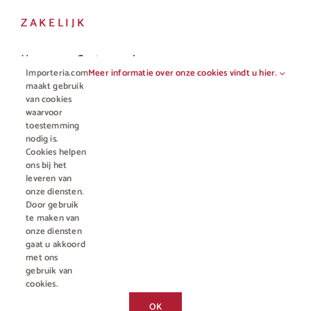
ZAKELIJK
Horeca en Gastronomie
Importeria.com
Meer informatie over onze cookies vindt u hier.
Vakhandel
maakt gebruik
van cookies
waarvoor
toestemming
nodig is.
Cookies helpen
ons bij het
leveren van
onze diensten.
Door gebruik
te maken van
onze diensten
gaat u akkoord
© Copyright 2012 - 2023 • All rights reserved |
Importeria B.V.
met ons
Kamer van Koophandel nummer 76959066
| * Alle prijzen zijn incl.
gebruik van
BTW en excl. €4,95 verzendkosten voor orders minder dan €50
cookies.
Geniet, maar drink met mate, geen 18? Geen alcohol.
Chat met ons
OK