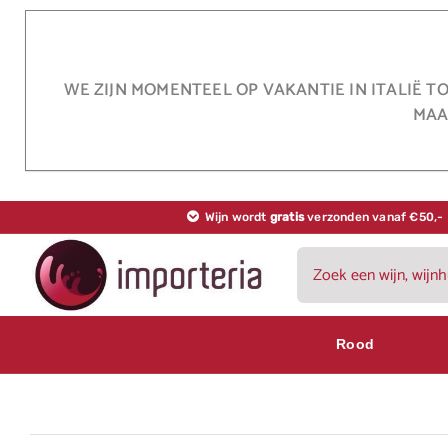
Ga
naar
inhoud
WE ZIJN MOMENTEEL OP VAKANTIE IN ITALIË T
MAA
Wijn wordt
gratis
verzonden vanaf €50,-
Zoeken
naar:
Rood