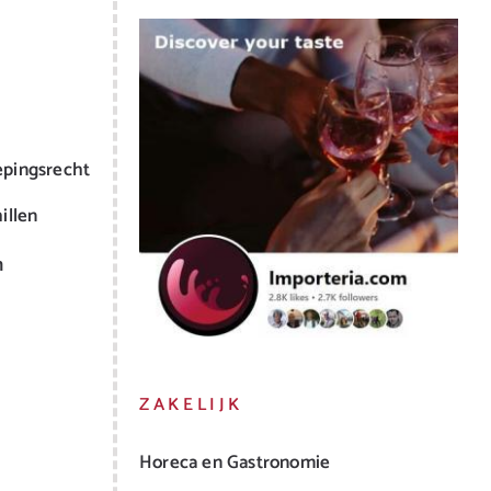
epingsrecht
illen
m
ZAKELIJK
Horeca en Gastronomie