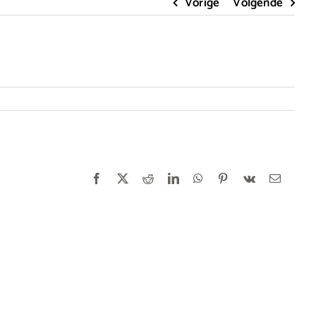
Vorige
Volgende
Facebook
X
Reddit
LinkedIn
WhatsApp
Pinterest
Vk
E-
mail