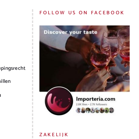
FOLLOW US ON FACEBOOK
epingsrecht
illen
m
ZAKELIJK