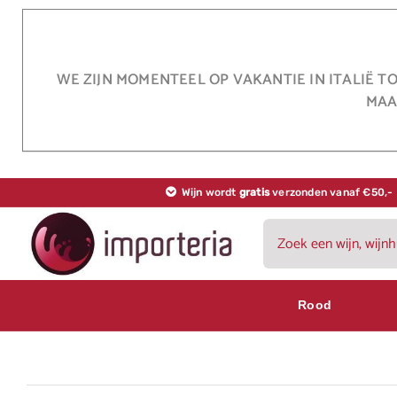
Ga
naar
inhoud
WE ZIJN MOMENTEEL OP VAKANTIE IN ITALIË T
MAA
Wijn wordt
gratis
verzonden vanaf €50,-
Zoeken
naar:
Rood