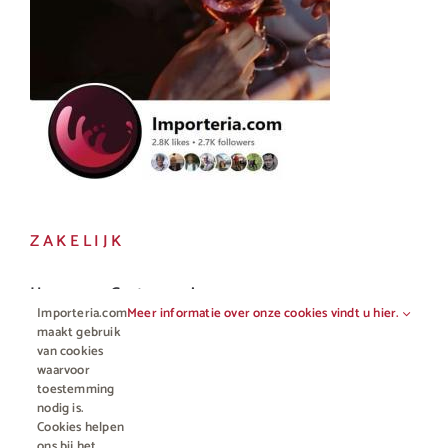
ZAKELIJK
Horeca en Gastronomie
Importeria.com
Meer informatie over onze cookies vindt u hier.
Vakhandel
maakt gebruik
van cookies
waarvoor
toestemming
nodig is.
Cookies helpen
ons bij het