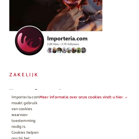
ZAKELIJK
Horeca en Gastronomie
Importeria.com
Meer informatie over onze cookies vindt u hier.
Vakhandel
maakt gebruik
van cookies
waarvoor
toestemming
nodig is.
Cookies helpen
ons bij het