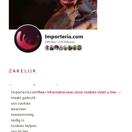
ZAKELIJK
Horeca en Gastronomie
Importeria.com
Meer informatie over onze cookies vindt u hier.
Vakhandel
maakt gebruik
van cookies
waarvoor
toestemming
nodig is.
Cookies helpen
ons bij het