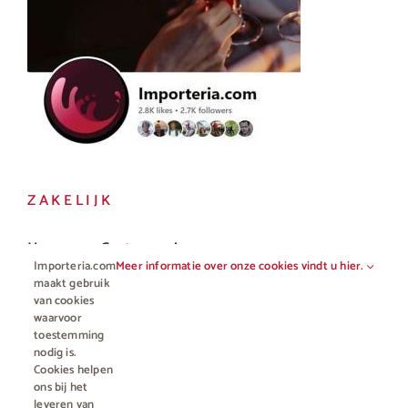
ZAKELIJK
Horeca en Gastronomie
Importeria.com
Meer informatie over onze cookies vindt u hier.
Vakhandel
maakt gebruik
van cookies
waarvoor
toestemming
nodig is.
Cookies helpen
ons bij het
leveren van