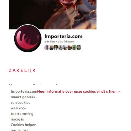
ZAKELIJK
Horeca en Gastronomie
Importeria.com
Meer informatie over onze cookies vindt u hier.
Vakhandel
maakt gebruik
van cookies
waarvoor
toestemming
nodig is.
Cookies helpen
ons bij het