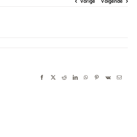
Vorige
Volgende
Facebook
X
Reddit
LinkedIn
WhatsApp
Pinterest
Vk
E-
mail