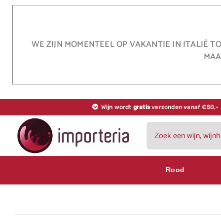
Ga
naar
inhoud
WE ZIJN MOMENTEEL OP VAKANTIE IN ITALIË T
MAA
Wijn wordt
gratis
verzonden vanaf €50,-
Zoeken
naar:
Rood