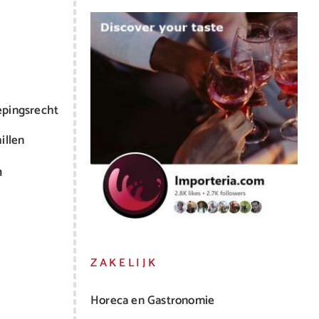
epingsrecht
illen
m
ZAKELIJK
Horeca en Gastronomie