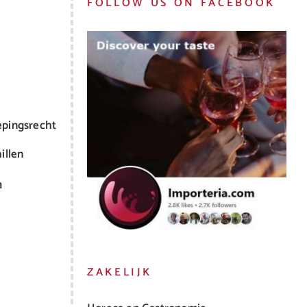
FOLLOW US ON FACEBOOK
epingsrecht
illen
m
ZAKELIJK