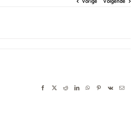
Vorige
Volgende
Facebook
X
Reddit
LinkedIn
WhatsApp
Pinterest
Vk
E-
mail