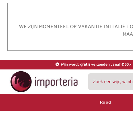
Ga
naar
inhoud
WE ZIJN MOMENTEEL OP VAKANTIE IN ITALIË T
MAA
Wijn wordt
gratis
verzonden vanaf €50,-
Zoeken
naar:
Rood