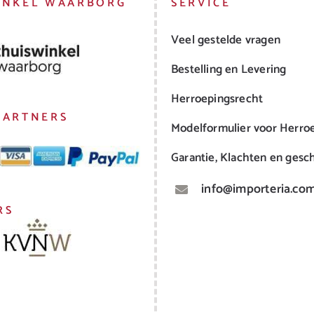
INKEL WAARBORG
SERVICE
Veel gestelde vragen
Bestelling en Levering
Herroepingsrecht
PARTNERS
Modelformulier voor Herro
Garantie, Klachten en gesch
info@importeria.co
RS