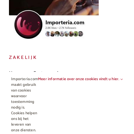
ZAKELIJK
Horeca en Gastronomie
Importeria.com
Meer informatie over onze cookies vindt u hier.
Vakhandel
maakt gebruik
van cookies
waarvoor
toestemming
nodig is.
Cookies helpen
ons bij het
leveren van
onze diensten.