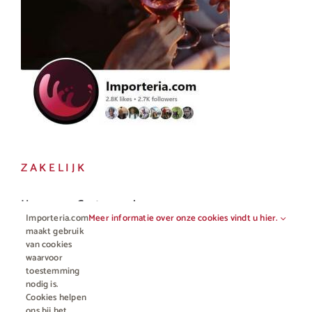
ZAKELIJK
Horeca en Gastronomie
Importeria.com
Meer informatie over onze cookies vindt u hier.
Vakhandel
maakt gebruik
van cookies
waarvoor
toestemming
nodig is.
Cookies helpen
ons bij het