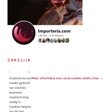
ZAKELIJK
Horeca en Gastronomie
Importeria.com
Meer informatie over onze cookies vindt u hier.
Vakhandel
maakt gebruik
van cookies
waarvoor
toestemming
nodig is.
Cookies helpen
ons bij het