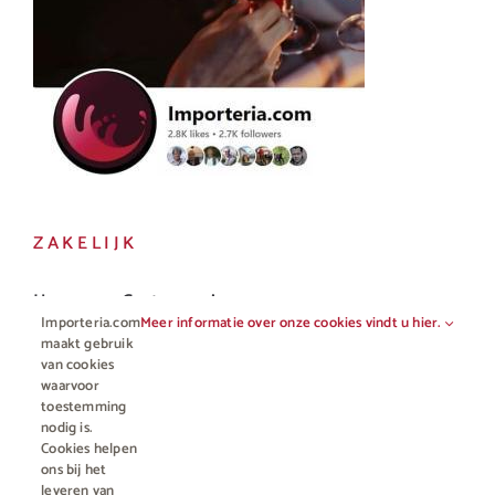
ZAKELIJK
Horeca en Gastronomie
Importeria.com
Meer informatie over onze cookies vindt u hier.
Vakhandel
maakt gebruik
van cookies
waarvoor
toestemming
nodig is.
Cookies helpen
ons bij het
leveren van