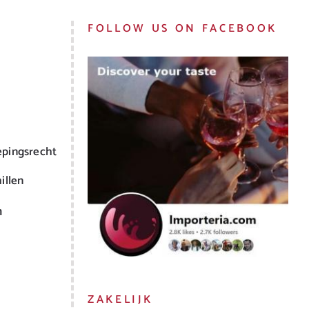
FOLLOW US ON FACEBOOK
epingsrecht
illen
m
ZAKELIJK