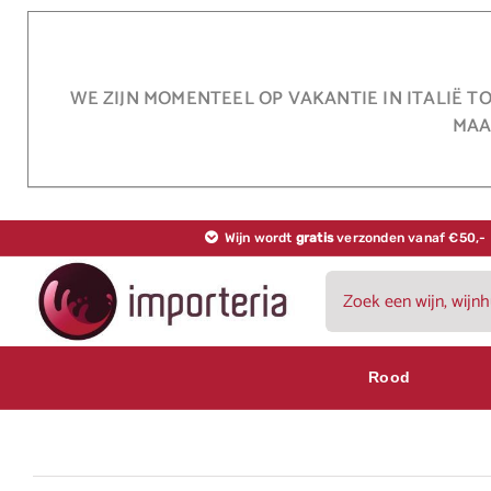
Ga
naar
inhoud
WE ZIJN MOMENTEEL OP VAKANTIE IN ITALIË T
MAA
Wijn wordt
gratis
verzonden vanaf €50,-
Zoeken
naar:
Rood