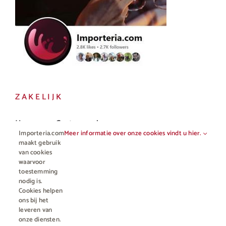
ZAKELIJK
Horeca en Gastronomie
Importeria.com
Meer informatie over onze cookies vindt u hier.
Vakhandel
maakt gebruik
van cookies
waarvoor
toestemming
nodig is.
Cookies helpen
ons bij het
leveren van
onze diensten.